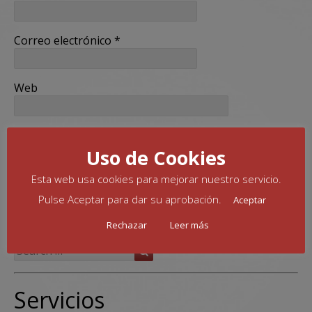
Correo electrónico
*
Web
Uso de Cookies
Este sitio usa Akismet para reducir el spam.
Aprende
Esta web usa cookies para mejorar nuestro servicio.
cómo se procesan los datos de tus comentarios.
Pulse Aceptar para dar su aprobación.
Aceptar
Buscar
Rechazar
Leer más
Search
Search
for:
Servicios