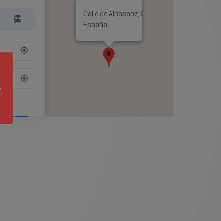
Calle de Albasanz, 51, 28037 Madrid,
España
r
Go