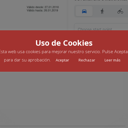
Uso de Cookies
Esta web usa cookies para mejorar nuestro servicio. Pulse Acepta
para dar su aprobación.
Add Waypoint
Aceptar
Rechazar
Leer más
Route Options